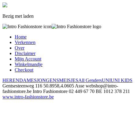
Bezig met laden
Home
Verkennen
Over
Disclaimer
Mijn Account
Winkelmandje
Checkout
HEREN
DAMES
JONGENS
MEISJES
All Genders
UNI
UNI KIDS
Gentsesteenweg 116
50.8958,4.0605
Asse
webshop@intro-
fashionstore.be
Intro Fashionstore
02 449 67 70
BE 1012 378 211
www.intro-fashionstore.be